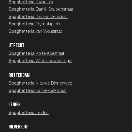
Spaghetteria
Javaplein
Spaghetteria
Daniël Stalpertstraat
Spaghetteria
Jan Hanzenstraat
Spaghetteria
Olympiaplein
Spaghetteria
van Woustraat
UTRECHT
Spaghetteria
Korte Koestraat
Spaghetteria
Wittevrouwensingel
ROTTERDAM
Spaghetteria
Nieuwe Binnenweg
Spaghetteria
Pannekoekstraat
LEIDEN
Spaghetteria
Leiden
HILVERSUM