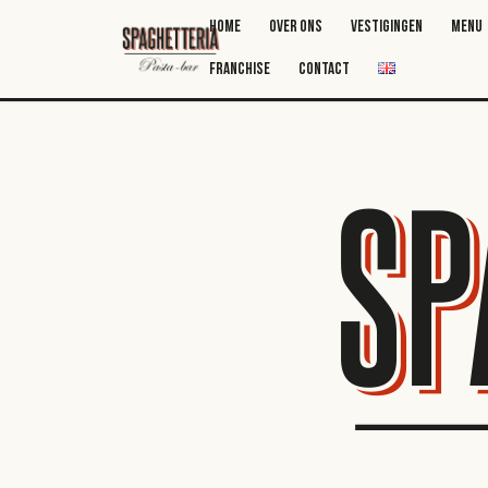
Ga
HOME
OVER ONS
VESTIGINGEN
MENU
naar
de
FRANCHISE
CONTACT
inhoud