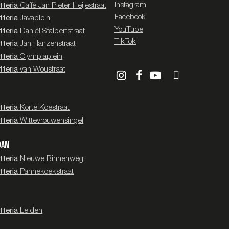
Instagram
tteria
Caffè Jan Pieter Heijestraat
Facebook
tteria
Javaplein
YouTube
teria
Daniël Stalpertstraat
TikTok
teria
Jan Hanzenstraat
teria
Olympiaplein
teria
van Woustraat
T
teria
Korte Koestraat
teria
Wittevrouwensingel
DAM
teria
Nieuwe Binnenweg
teria
Pannekoekstraat
teria
Leiden