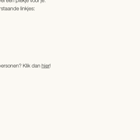
el een plekje voor je.
rstaande linkjes
:
 personen? Klik dan
hier
!