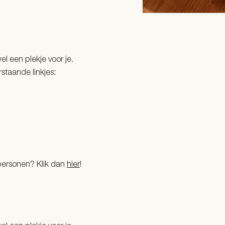
el een plekje voor je.
rstaande linkjes
:
 personen? Klik dan
hier
!