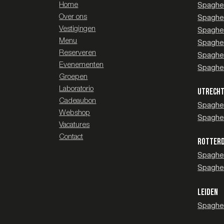
Home
Spaghe
Over ons
Spaghe
Vestigingen
Spaghet
Menu
Spaghet
Reserveren
Spaghet
Evenementen
Spaghet
Groepen
Laboratorio
UTRECH
Cadeaubon
Spaghet
Webshop
Spaghet
Vacatures
Contact
ROTTER
Spaghet
Spaghet
LEIDEN
Spaghet